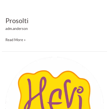
Prosolti
adm.anderson
Read More »
Hevi
Kids
Salão
de
Beleza