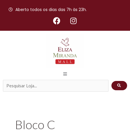
Ir
Aberto todos os dias das 7h às 23h.
para
F
I
o
a
n
conteúdo
c
s
e
t
b
a
o
g
o
r
k
a
m
Pesquisar
Loja...
Bloco C